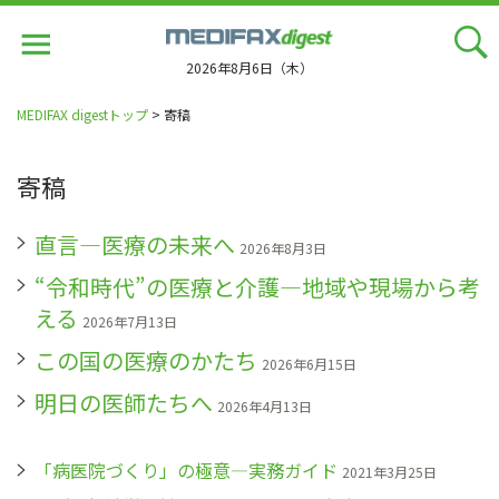
Jump
to
navigation
2026年8月6日（木）
MEDIFAX digestトップ
> 寄稿
寄稿
直言―医療の未来へ
2026年8月3日
“令和時代”の医療と介護―地域や現場から考
える
2026年7月13日
この国の医療のかたち
2026年6月15日
明日の医師たちへ
2026年4月13日
「病医院づくり」の極意―実務ガイド
2021年3月25日