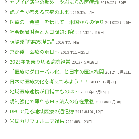
ヤブイ経済学の勧め やぶにらみ医療論
2019年5月30日
虎ノ門で考える医療の未来
2019年5月7日
医療の「希望」を信じて―米国からの便り
2018年3月26日
社会保障財源と人口問題研究
2017年11月16日
現場発“病院改革論”
2016年3月4日
京都発 医療の明日へ
2013年11月25日
2025年を乗り切る病院経営
2013年5月28日
「医療のグローバル化」と日本の医療機関
2012年9月21日
日本の医療文化を考えてみよう！！
2011年12月21日
地域医療連携が目指すものは…
2011年12月15日
規制強化で薄れるＭＳ法人の存在意義
2011年11月30日
DPCで見る地域医療の通信簿
2011年10月12日
米国カリフォルニア通信
2011年8月23日