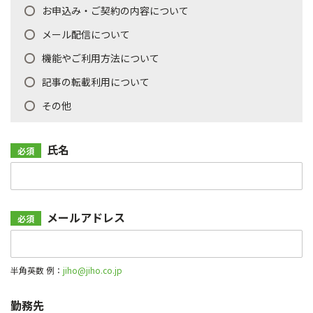
お
お申込み・ご契約の内容について
問
メール配信について
い
合
機能やご利用方法について
わ
記事の転載利用について
せ
種
その他
別
*
氏名
必須
氏
名
*
メールアドレス
必須
メ
ー
ル
半角英数 例：
jiho@jiho.co.jp
ア
ド
勤務先