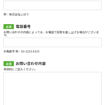
レ
会
ス
社
*
名
例：株式会社じほう
電話番号
必須
お問い合わせの内容によっては、お電話で回答を差し上げる場合がございま
す。
電
話
番
半角数字 例：03-3233-6333
号
*
お問い合わせ内容
必須
具体的にご記入ください。
お
問
い
合
わ
せ