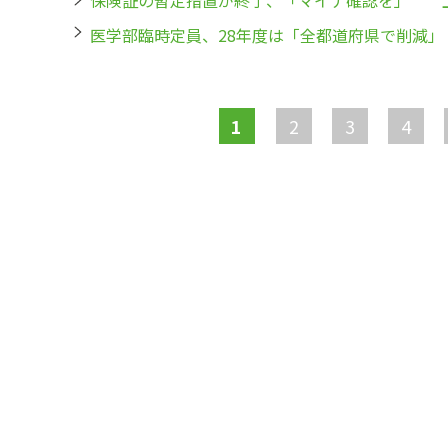
保険証の暫定措置が終了、「マイナ確認を」 
医学部臨時定員、28年度は「全都道府県で削減」
ペ
ー
1
2
3
4
ジ