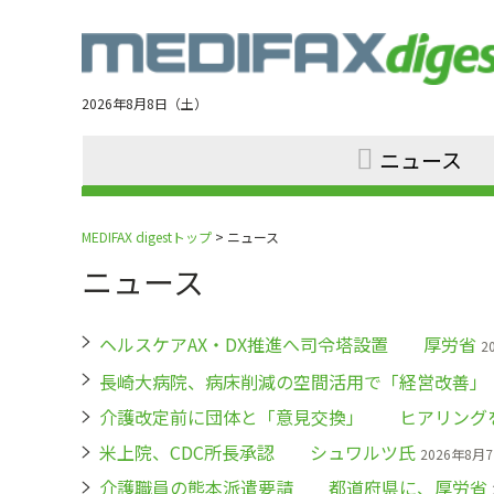
Jump
to
navigation
2026年8月8日（土）
ニュース
MEDIFAX digestトップ
> ニュース
ニュース
ヘルスケアAX・DX推進へ司令塔設置 厚労省
2
長崎大病院、病床削減の空間活用で「経営改善
介護改定前に団体と「意見交換」 ヒアリング
米上院、CDC所長承認 シュワルツ氏
2026年8月
介護職員の熊本派遣要請 都道府県に、厚労省