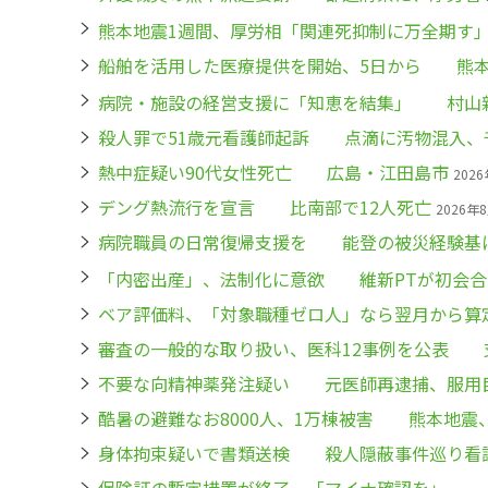
熊本地震1週間、厚労相「関連死抑制に万全期す
船舶を活用した医療提供を開始、5日から 熊
病院・施設の経営支援に「知恵を結集」 村山
殺人罪で51歳元看護師起訴 点滴に汚物混入、
熱中症疑い90代女性死亡 広島・江田島市
202
デング熱流行を宣言 比南部で12人死亡
2026年
病院職員の日常復帰支援を 能登の被災経験基
「内密出産」、法制化に意欲 維新PTが初会合
ベア評価料、「対象職種ゼロ人」なら翌月から算
審査の一般的な取り扱い、医科12事例を公表 
不要な向精神薬発注疑い 元医師再逮捕、服用
酷暑の避難なお8000人、1万棟被害 熊本地震
身体拘束疑いで書類送検 殺人隠蔽事件巡り看