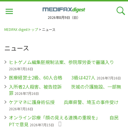
Jump
to
navigation
2026年8月9日（日）
MEDIFAX digestトップ
> ニュース
ニュース
ヒトゲノム編集胚規制法案、参院厚労委で審議入り
2026年7月16日
医療経営士2級、60人合格 3級は427人
2026年7月16日
入所者2人殺害、被告控訴 茨城の介護施設、一部無
罪
2026年7月16日
ケアマネに護身術伝授 兵庫県警、埼玉の事件受け
2026年7月16日
オンライン診療「顔の見える連携の重視を」 自民
PTで意見
2026年7月15日