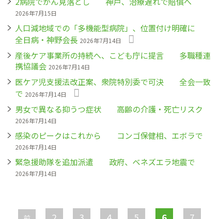
2病院でがん見落とし 神戸、治療遅れで賠償へ
2026年7月15日
人口減地域での「多機能型病院」、位置付け明確に
全日病・神野会長
2026年7月14日
産後ケア事業所の持続へ、こども庁に提言 多職種連
携協議会
2026年7月14日
医ケア児支援法改正案、衆院特別委で可決 全会一致
で
2026年7月14日
男女で異なる抑うつ症状 高齢の介護・死亡リスク
2026年7月14日
感染のピークはこれから コンゴ保健相、エボラで
2026年7月14日
緊急援助隊を追加派遣 政府、ベネズエラ地震で
2026年7月14日
ペ
ー
2
3
4
5
6
7
前