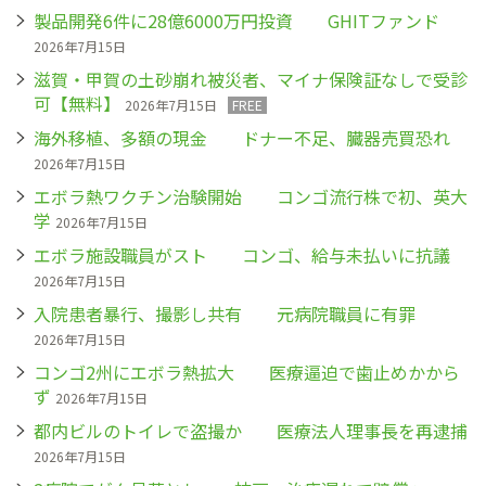
製品開発6件に28億6000万円投資 GHITファンド
2026年7月15日
滋賀・甲賀の土砂崩れ被災者、マイナ保険証なしで受診
可【無料】
2026年7月15日
FREE
海外移植、多額の現金 ドナー不足、臓器売買恐れ
2026年7月15日
エボラ熱ワクチン治験開始 コンゴ流行株で初、英大
学
2026年7月15日
エボラ施設職員がスト コンゴ、給与未払いに抗議
2026年7月15日
入院患者暴行、撮影し共有 元病院職員に有罪
2026年7月15日
コンゴ2州にエボラ熱拡大 医療逼迫で歯止めかから
ず
2026年7月15日
都内ビルのトイレで盗撮か 医療法人理事長を再逮捕
2026年7月15日