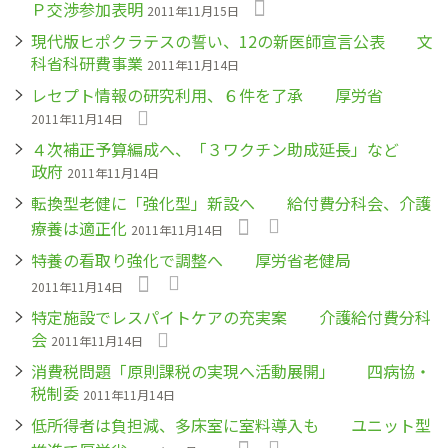
Ｐ交渉参加表明
2011年11月15日
現代版ヒポクラテスの誓い、12の新医師宣言公表 文
科省科研費事業
2011年11月14日
レセプト情報の研究利用、６件を了承 厚労省
2011年11月14日
４次補正予算編成へ、「３ワクチン助成延長」など
政府
2011年11月14日
転換型老健に「強化型」新設へ 給付費分科会、介護
療養は適正化
2011年11月14日
特養の看取り強化で調整へ 厚労省老健局
2011年11月14日
特定施設でレスパイトケアの充実案 介護給付費分科
会
2011年11月14日
消費税問題「原則課税の実現へ活動展開」 四病協・
税制委
2011年11月14日
低所得者は負担減、多床室に室料導入も ユニット型