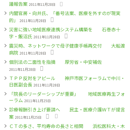
議報告案
2011年11月28日
内閣官房・向井氏、「番号法案、医療を外すのが現実
的」
2011年11月28日
災害に強い地域医療連携システム構築を 石巻赤十
字・飯沼氏
2011年11月28日
震災時、ネットワークで母子健康手帳再交付 大船渡
病院
2011年11月28日
個別法の二面性を指摘 厚労省・中安補佐
2011年11月28日
ＴＰＰ反対をアピール 神戸市医フォーラムで中川・
日医副会長
2011年11月28日
「院長のリーダーシップが重要」 地域医療再生フォ
ーラム
2011年11月25日
診療報酬引き上げ要請へ 民主・医療介護ＷＴが提言
案
2011年11月25日
ＣＴの多さ、平均寿命の長さと相関 浜松医科大・木