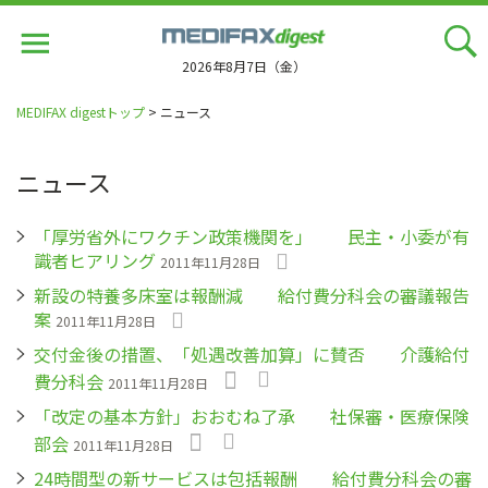
Jump
to
navigation
2026年8月7日（金）
MEDIFAX digestトップ
> ニュース
ニュース
「厚労省外にワクチン政策機関を」 民主・小委が有
識者ヒアリング
2011年11月28日
新設の特養多床室は報酬減 給付費分科会の審議報告
案
2011年11月28日
交付金後の措置、「処遇改善加算」に賛否 介護給付
費分科会
2011年11月28日
「改定の基本方針」おおむね了承 社保審・医療保険
部会
2011年11月28日
24時間型の新サービスは包括報酬 給付費分科会の審