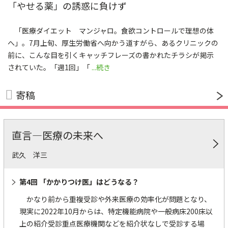
「やせる薬」の誘惑に負けず
「医療ダイエット マンジャロ。食欲コントロールで理想の体
へ」。7月上旬、厚生労働省へ向かう道すがら、あるクリニックの
前に、こんな目を引くキャッチフレーズの書かれたチラシが掲示
されていた。「週1回」「
...続き
寄稿
直言―医療の未来へ
武久 洋三
第4回 「かかりつけ医」はどうなる？
かなり前から重複受診や外来医療の効率化が問題となり、
現実に2022年10月からは、特定機能病院や一般病床200床以
上の紹介受診重点医療機関などを紹介状なしで受診する場