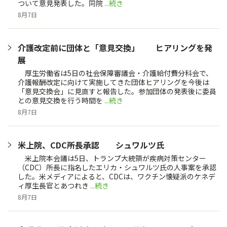
ついて意見発表した。同院
...続き
8月7日
介護改定前に団体と「意見交換」 ヒアリングを発
展
厚生労働省は5日の社会保障審議会・介護給付費分科会で、
介護報酬改定に向けて実施してきた団体ヒアリングを今後は
「意見交換会」に見直すと報告した。参加団体の発表後に委員
との意見交換を行う時間を
...続き
8月7日
米上院、CDC所長承認 シュワルツ氏
米上院本会議は5日、トランプ大統領が疾病対策センター
（CDC）所長に指名したエリカ・シュワルツ氏の人事案を承認
した。米メディアによると、CDCは、ワクチン懐疑派のケネデ
ィ厚生長官とあつれき
...続き
8月7日