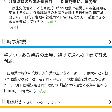
介護職員の熊本派遣要請 都道府県に、厚労省
厚生労働省とこども家庭庁は熊本地震で被災した福祉施設を
支援するため、介護職員らの派遣を要請する通知を都道府県に
出した。5日付。各地の福祉団体に協力を依頼し、派遣できる
職員を登録してもらう。
...続き
8月7日
時事解説
整いつつある議論の土壌、避けて通れぬ「建て替え
問題」
建設費や物価の高騰、人件費の上昇などによって、病院の建て替
えが困難な状況に追い込まれている。この危機感を受け止めるよ
うに、7月に閣議決定された政府の「経済財政運営と改革の基本方
針2026」（骨太の方
...続き
聴診記
〜きく・みる・しるす〜