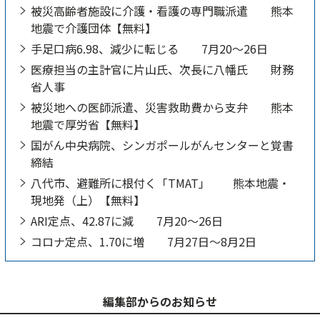
被災高齢者施設に介護・看護の専門職派遣 熊本
地震で介護団体【無料】
手足口病6.98、減少に転じる 7月20～26日
医療担当の主計官に片山氏、次長に八幡氏 財務
省人事
被災地への医師派遣、災害救助費から支弁 熊本
地震で厚労省【無料】
国がん中央病院、シンガポールがんセンターと覚書
締結
八代市、避難所に根付く「TMAT」 熊本地震・
現地発（上）【無料】
ARI定点、42.87に減 7月20～26日
コロナ定点、1.70に増 7月27日～8月2日
編集部からのお知らせ