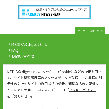
ページの先頭へ
MEDIFAX digestとは
FAQ
お問い合わせ
会社案内
個人情報保護
MEDIFAX digestでは、クッキー（Cookie）などの技術を用い
リンクポリシー
クッキーポリシー
て、サイト閲覧履歴等のアクセスデータを取得し、お客様の利
サイトポリシー
利用規約
便性の向上やサイトの利用状況の分析、適切な広告の配信な
サイトマップ
どのために使用しています。 詳しくは「
クッキーポリシー
」
をご覧ください。
All documents,images and photographs contained in this site belong to
JIHO,Inc.