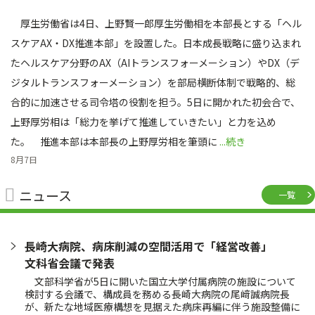
厚生労働省は4日、上野賢一郎厚生労働相を本部長とする「ヘル
スケアAX・DX推進本部」を設置した。日本成長戦略に盛り込まれ
たヘルスケア分野のAX（AIトランスフォーメーション）やDX（デ
ジタルトランスフォーメーション）を部局横断体制で戦略的、総
合的に加速させる司令塔の役割を担う。5日に開かれた初会合で、
上野厚労相は「総力を挙げて推進していきたい」と力を込め
た。 推進本部は本部長の上野厚労相を筆頭に
...続き
8月7日
ニュース
一覧
長崎大病院、病床削減の空間活用で「経営改善」
文科省会議で発表
文部科学省が5日に開いた国立大学付属病院の施設について
検討する会議で、構成員を務める長崎大病院の尾﨑誠病院長
が、新たな地域医療構想を見据えた病床再編に伴う施設整備に