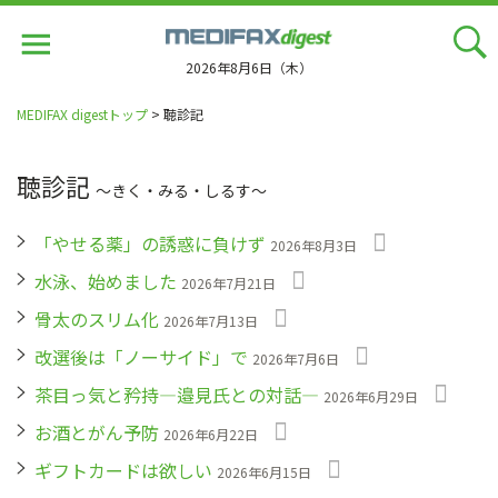
Jump
to
navigation
2026年8月6日（木）
MEDIFAX digestトップ
> 聴診記
聴診記
〜きく・みる・しるす〜
「やせる薬」の誘惑に負けず
2026年8月3日
水泳、始めました
2026年7月21日
骨太のスリム化
2026年7月13日
改選後は「ノーサイド」で
2026年7月6日
茶目っ気と矜持―邉見氏との対話―
2026年6月29日
お酒とがん予防
2026年6月22日
ギフトカードは欲しい
2026年6月15日