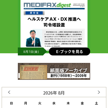
E-ブックを見る
8月7日(金)
2026年 8月
日
月
火
水
木
金
土