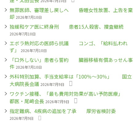
連・太田会長
2026年7月10日
無罪医師、審理差し戻しへ 昏睡女性放置、上告を棄
却
2026年7月10日
独緩和ケア医に終身刑 患者15人殺害、捜査継続
2026年7月10日
エボラ熱対応の医師ら抗議 コンゴ、「給料払われ
ず」
2026年7月10日
「口外しない」患者ら誓約 臓器移植有償あっせん事
件
2026年7月10日
外科特別加算、手当支給率は「100％～30％」 国立
大病院長会議
2026年7月9日
ワクチン接種、「最も費用対効果が高い予防医療」
都医・尾﨑会長
2026年7月9日
指定難病、4疾病の追加を了承 厚労省検討委
2026年7月9日
ペ