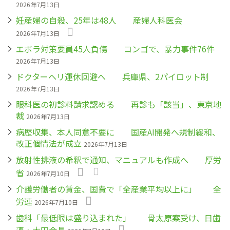
2026年7月13日
妊産婦の自殺、25年は48人 産婦人科医会
2026年7月13日
エボラ対策要員45人負傷 コンゴで、暴力事件76件
2026年7月13日
ドクターヘリ運休回避へ 兵庫県、2パイロット制
2026年7月13日
眼科医の初診料請求認める 再診も「該当」、東京地
裁
2026年7月13日
病歴収集、本人同意不要に 国産AI開発へ規制緩和、
改正個情法が成立
2026年7月13日
放射性排液の希釈で通知、マニュアルも作成へ 厚労
省
2026年7月10日
介護労働者の賃金、国費で「全産業平均以上に」 全
労連
2026年7月10日
歯科「最低限は盛り込まれた」 骨太原案受け、日歯