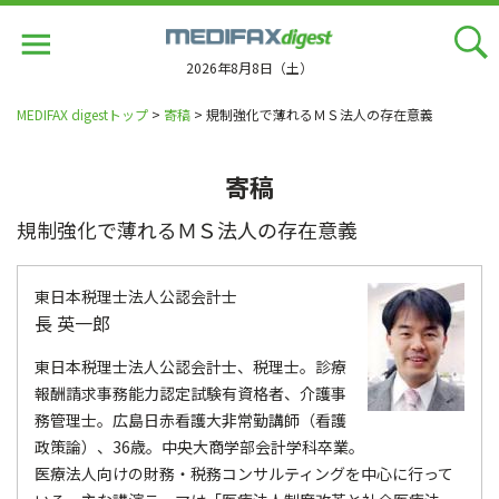
Jump
to
navigation
2026年8月8日（土）
MEDIFAX digestトップ
>
寄稿
> 規制強化で薄れるＭＳ法人の存在意義
寄稿
規制強化で薄れるＭＳ法人の存在意義
東日本税理士法人公認会計士
長 英一郎
東日本税理士法人公認会計士、税理士。診療
報酬請求事務能力認定試験有資格者、介護事
務管理士。広島日赤看護大非常勤講師（看護
政策論）、36歳。中央大商学部会計学科卒業。
医療法人向けの財務・税務コンサルティングを中心に行って