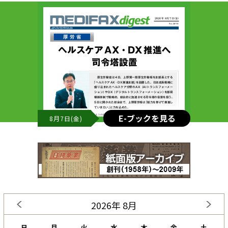
E-ブックを見る
8月7日(金)
2026年 8月
日
月
火
水
木
金
土