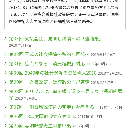
房社会保障改革担当室長を務め、社会保障制度改革国民会議
が13年８月に発表した報告書の取りまとめを事務方として支
える。現在は医療介護福祉政策研究フォーラム理事長、国際
医療福祉大大学院国際医療福祉総合研究所長。
第33回 支払基金、見直し議論への「違和感」
2019年5月7日
第32回 平成の社会保障～私的な回想～
2019年1月10日
第31回 焦点となる「消費増税」対応
2018年10月4日
第30回 2040年の社会保障の姿と骨太2018
2018年7月23日
第29回 「文書改竄」は行政の自己否定
2018年5月7日
第28回 トリプル改定率を振り返る―見えない長期的展
望
2018年3月8日
第27回 「消費増税使途の変更」を考える
2017年11月30日
第26回 18年度同時改定を考える
2017年10月5日
第25回 与謝野馨先生の思い出
2017年8月3日