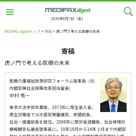
Jump
to
navigation
2026年8月7日（金）
MEDIFAX digestトップ
>
寄稿
> 虎ノ門で考える医療の未来
寄稿
虎ノ門で考える医療の未来
医療介護福祉政策研究フォーラム理事長（元
内閣官房社会保障改革担当室長）
中村 秀一
東京大法学部卒業後、1973年に厚生省入省。
厚生労働省では大臣官房審議官、老健局長、
社会・援護局長を歴任。2008年に厚労省退職後、社会保険診
療報酬支払基金理事長に。10年10月から14年２月まで内閣官