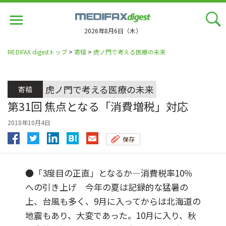
Jump
to
navigation
2026年8月6日（木）
MEDIFAX digestトップ
>
寄稿
>
虎ノ門で考える医療の未来
虎ノ門で考える医療の未来
寄稿
第31回 焦点となる「消費増税」対応
2018年10月4日
保存
●「3度目の正直」となるか―消費税率10％
への引き上げ 今年の夏は記録的な猛暑の
上、台風も多く、9月に入ってからは北海道の
地震もあり、大変であった。10月に入り、秋