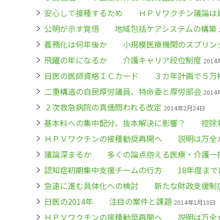
安心して接種するため ＨＰＶワクチン議論は
公明が示す覚悟 地域包括ケアシステムの構築
義務化は何年後か 小規模医療機関のスプリン
飛躍の年になるか 介護キャリア段位制度
2014
日医の医師資格ＩＣカード ３カ年計画で５万
二重構造の自民厚労議員、特命委と厚労部会
2014
２次救急病院の真価問われる改定
2014年2月24日
基本料への集中配分、抜本解決に影響？ 控除
ＨＰＶワクチンの接種勧奨再開へ 説明は万全
議論深まるか 多くの論点抱える医療・介護一
認知症初期集中支援チームの行方 18年度まで
急速に進む具体化への検討 新たな財政支援制
日医の2014年 注目の案件と課題
2014年1月10日
ＨＰＶワクチンの接種勧奨再開へ 説明は万全