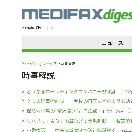
Jump
to
navigation
2026年8月9日（日）
ニュース
MEDIFAX digestトップ
> 時事解説
時事解説
どうなるホールディングカンパニー型制度 今
２つの理事枠創設 今後の日医にどのような効
保険外併用の“留め置き”こそ焦点
2014年4月25日
リハビリ・ＡＤＬ加算などで柔軟判断 疑義解
小委復活 中医協新体制で試行錯誤続く
2014年