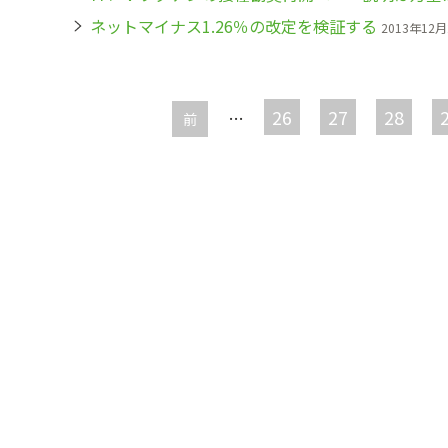
ネットマイナス1.26％の改定を検証する
2013年12月
ペ
ー
26
27
28
…
前
ジ