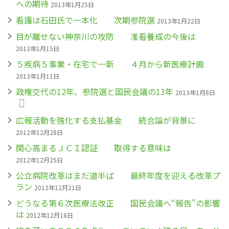
への期待
2013年1月25日
看護は石田氏で一本化 次期参院選
2013年1月22日
目が離せない神奈川の攻防 准看養成の今後は
2013年1月15日
５疾病５事業・在宅で一新 ４月から新医療計画
2013年1月11日
政権交代の12年、参院選と国民会議の13年
2013年1月8日
広報活動を強化する支払基金 統合論が背景に
2012年12月28日
関心高まるＪＣＩ認証 取得する意味は
2012年12月25日
公立病院改革はまだ道半ば 最終年度を迎える改革プ
ラン
2012年12月21日
どうなる第６次医療法改正 国民会議へ“報告”の影響
は
2012年12月18日