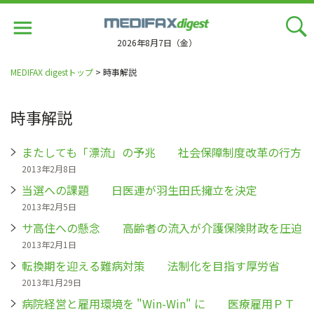
Jump
to
navigation
2026年8月7日（金）
MEDIFAX digestトップ
> 時事解説
時事解説
またしても「漂流」の予兆 社会保障制度改革の行方
2013年2月8日
当選への課題 日医連が羽生田氏擁立を決定
2013年2月5日
サ高住への懸念 高齢者の流入が介護保険財政を圧迫
2013年2月1日
転換期を迎える難病対策 法制化を目指す厚労省
2013年1月29日
病院経営と雇用環境を "Win-Win" に 医療雇用ＰＴ