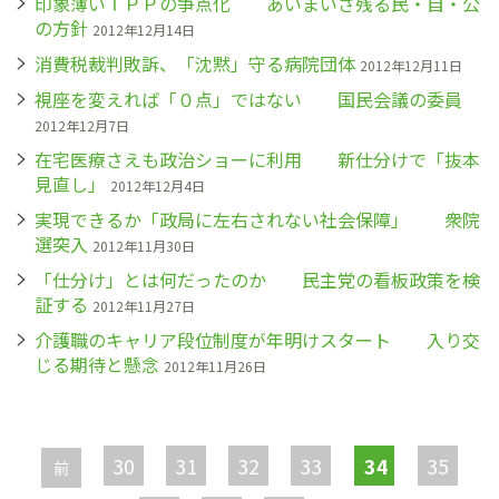
印象薄いＴＰＰの争点化 あいまいさ残る民・自・公
の方針
2012年12月14日
消費税裁判敗訴、「沈黙」守る病院団体
2012年12月11日
視座を変えれば「０点」ではない 国民会議の委員
2012年12月7日
在宅医療さえも政治ショーに利用 新仕分けで「抜本
見直し」
2012年12月4日
実現できるか「政局に左右されない社会保障」 衆院
選突入
2012年11月30日
「仕分け」とは何だったのか 民主党の看板政策を検
証する
2012年11月27日
介護職のキャリア段位制度が年明けスタート 入り交
じる期待と懸念
2012年11月26日
ペ
ー
30
31
32
33
34
35
前
ジ