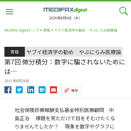
Jump
to
navigation
2026年8月6日（木）
MEDIFAX digestトップ
>
寄稿
>
ヤブイ経済学の勧め やぶにらみ医療論
ヤブイ経済学の勧め やぶにらみ医療論
寄稿
第7回 微分積分：数字に騙されないために
は…
2011年8月26日
保存
社会保険診療報酬支払基金特別医療顧問 中
島正治 標題を見ただけで目をそむけたくな
りませんでしたか？ 現象を数字やグラフに