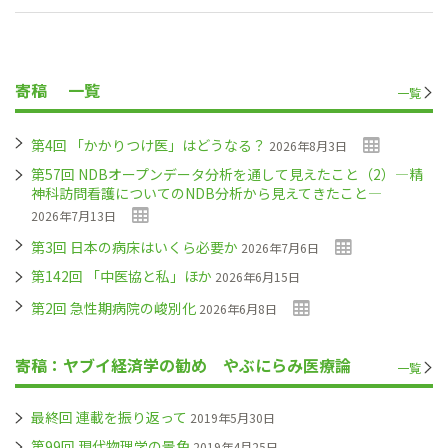
寄稿
一覧
一覧
第4回 「かかりつけ医」はどうなる？
2026年8月3日
第57回 NDBオープンデータ分析を通して見えたこと（2）―精
神科訪問看護についてのNDB分析から見えてきたこと―
2026年7月13日
第3回 日本の病床はいくら必要か
2026年7月6日
第142回 「中医協と私」ほか
2026年6月15日
第2回 急性期病院の峻別化
2026年6月8日
寄稿：ヤブイ経済学の勧め やぶにらみ医療論
一覧
最終回 連載を振り返って
2019年5月30日
第99回 現代物理学の景色
2019年4月25日