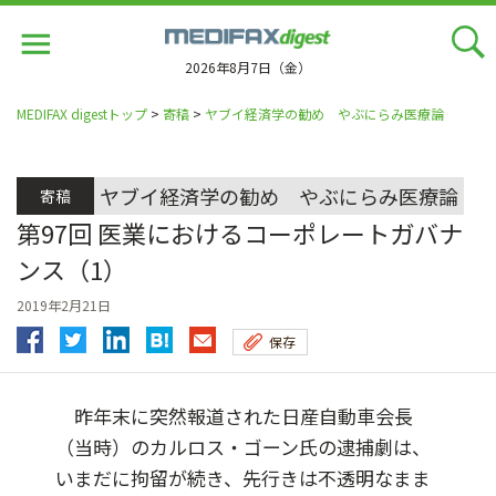
Jump
to
navigation
2026年8月7日（金）
MEDIFAX digestトップ
>
寄稿
>
ヤブイ経済学の勧め やぶにらみ医療論
ヤブイ経済学の勧め やぶにらみ医療論
寄稿
第97回 医業におけるコーポレートガバナ
ンス（1）
2019年2月21日
保存
昨年末に突然報道された日産自動車会長
（当時）のカルロス・ゴーン氏の逮捕劇は、
いまだに拘留が続き、先行きは不透明なまま