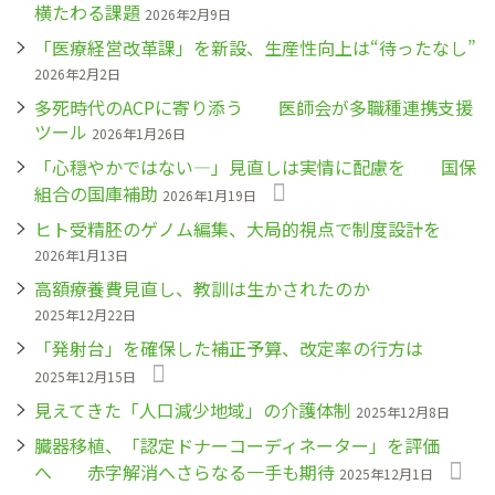
横たわる課題
2026年2月9日
「医療経営改革課」を新設、生産性向上は“待ったなし”
2026年2月2日
多死時代のACPに寄り添う 医師会が多職種連携支援
ツール
2026年1月26日
「心穏やかではない―」見直しは実情に配慮を 国保
組合の国庫補助
2026年1月19日
ヒト受精胚のゲノム編集、大局的視点で制度設計を
2026年1月13日
高額療養費見直し、教訓は生かされたのか
2025年12月22日
「発射台」を確保した補正予算、改定率の行方は
2025年12月15日
見えてきた「人口減少地域」の介護体制
2025年12月8日
臓器移植、「認定ドナーコーディネーター」を評価
へ 赤字解消へさらなる一手も期待
2025年12月1日