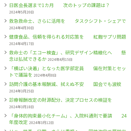
日医会長選まで1カ月 次のトップの課題は？
2024年5月20日
救急救命士、さらに活用を タスクシフト・シェアで
2024年4月30日
健康食品、信頼を得られる対応策を 紅麹サプリ問題
2024年4月17日
救命士の「エコー検査」、研究デザイン精緻化へ 懸
念は払拭できるか
2024年4月15日
「横ばい決着」となった医学部定員 偏在対策とセッ
トで議論を
2024年4月8日
訪問介護の基本報酬減、拭えぬ不安 国会でも波紋
2024年3月25日
診療報酬改定の財源配分、決定プロセスの検証を
2024年3月18日
「身体的拘束最小化チーム」、入院料通則で要請 24
年度改定
2024年3月12日