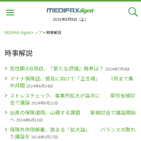
Jump
to
navigation
2026年8月8日（土）
MEDIFAX digestトップ
> 時事解説
時事解説
急性期のB項目、「新たな評価」再考は？
2024年7月4日
マイナ保険証、普及に向けて「正念場」 7月まで集
中月間
2024年6月24日
ストレスチェック、事業所拡大が論点に 厚労省検討
会で議論
2024年6月21日
出産の保険適用、山積する課題 新検討会で議論開始
へ
2024年6月10日
保険外併用療養、高まる「拡大論」 バランスの取れ
た議論を
2024年5月27日