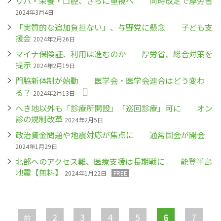
リハ・栄養・口腔、さらに重視へ 同時改定で厚労省
2024年3月4日
「実質的な追加負担ない」、与野党に懸念 子ども支
援金
2024年2月26日
マイナ保険証、利用は進むのか 厚労省、総合対策を
提示
2024年2月19日
門脇新体制が始動 医学会・医学会連合はどう変わ
る？
2024年2月13日
へき地以外も「診療所開設」「巡回診療」可に オン
診の規制改革
2024年2月5日
政治資金問題や地震対応が焦点に 通常国会が開会
2024年1月29日
北部へのアクセス難、医療支援は長期戦に 能登半島
地震【無料】
2024年1月22日
FREE
ペ
ー
2
3
4
5
6
7
前