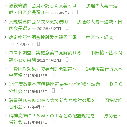
激戦終結、会員が託した大義とは 決選の大義―連
載・日医会長選３―
2012年5月7日
大規模医師会が次々支持表明 決選の大義―連載・日
医会長選２―
2012年4月27日
改定検証で調査検討委の設置了承 中医協・総会
2012年4月27日
コスト調査、実施意義で見解割れる 中医協・基本問
題小委が再開
2012年4月27日
「費用対効果」で専門部会設置へ 14年度試行導入へ
中医協
2012年4月27日
14年度改定へ医療機関群要件などが検討課題 ＤＰＣ
分科会
2012年4月27日
消費税10％時の在り方で新たな検討の場を 四病協総
合部会
2012年4月27日
精神病床にＰＳＷ・ＯＴなどの配置規定を 厚労省・
検討会
2012年4月27日