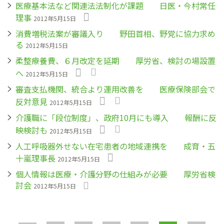
医療基本法など関連法法制化が課題 日医・今村常任
理事
2012年5月15日
消費増税法案が審議入り 野田首相、野党に協力求め
る
2012年5月15日
柔整療養費、６月改定を延期 厚労省、検討の場設置
へ
2012年5月15日
審査支払機関、統合より運用改善を 医療保険部会で
反対意見
2012年5月15日
介護職に「段位制度」、政府10月にも導入 報酬に反
映検討も
2012年5月15日
人工呼吸器外せない在宅患者の地域連携を 成育・五
十嵐理事長
2012年5月15日
個人情報は医療・介護分野の仕組みが必要 厚労省検
討会
2012年5月15日
ペ