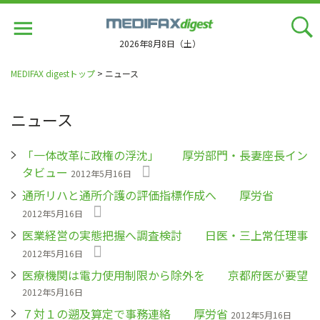
Jump
to
navigation
2026年8月8日（土）
MEDIFAX digestトップ
> ニュース
ニュース
「一体改革に政権の浮沈」 厚労部門・長妻座長イン
タビュー
2012年5月16日
通所リハと通所介護の評価指標作成へ 厚労省
2012年5月16日
医業経営の実態把握へ調査検討 日医・三上常任理事
2012年5月16日
医療機関は電力使用制限から除外を 京都府医が要望
2012年5月16日
７対１の遡及算定で事務連絡 厚労省
2012年5月16日