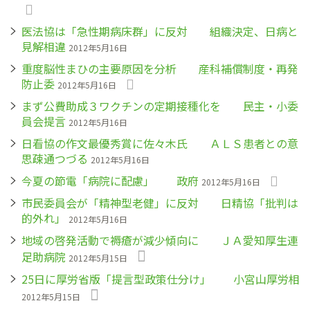
医法協は「急性期病床群」に反対 組織決定、日病と
見解相違
2012年5月16日
重度脳性まひの主要原因を分析 産科補償制度・再発
防止委
2012年5月16日
まず公費助成３ワクチンの定期接種化を 民主・小委
員会提言
2012年5月16日
日看協の作文最優秀賞に佐々木氏 ＡＬＳ患者との意
思疎通つづる
2012年5月16日
今夏の節電「病院に配慮」 政府
2012年5月16日
市民委員会が「精神型老健」に反対 日精協「批判は
的外れ」
2012年5月16日
地域の啓発活動で褥瘡が減少傾向に ＪＡ愛知厚生連
足助病院
2012年5月15日
25日に厚労省版「提言型政策仕分け」 小宮山厚労相
2012年5月15日