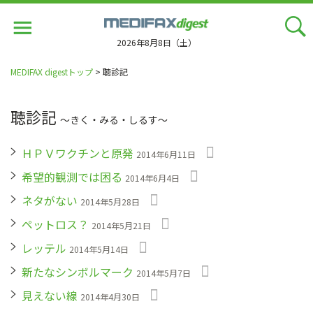
Jump
to
navigation
2026年8月8日（土）
MEDIFAX digestトップ
> 聴診記
聴診記
〜きく・みる・しるす〜
ＨＰＶワクチンと原発
2014年6月11日
希望的観測では困る
2014年6月4日
ネタがない
2014年5月28日
ペットロス？
2014年5月21日
レッテル
2014年5月14日
新たなシンボルマーク
2014年5月7日
見えない線
2014年4月30日