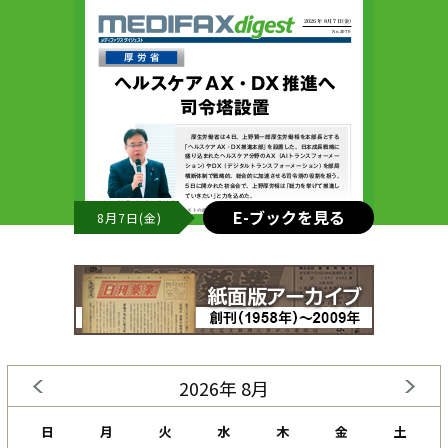
E-ブックを見る
8月7日(金)
2026年 8月
日
月
火
水
木
金
土