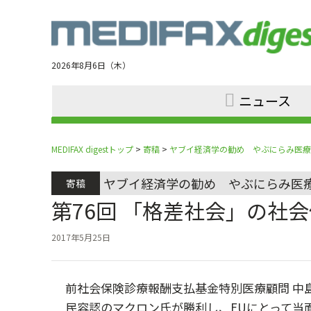
Jump
to
navigation
2026年8月6日（木）
ニュース
MEDIFAX digestトップ
>
寄稿
>
ヤブイ経済学の勧め やぶにらみ医療
ヤブイ経済学の勧め やぶにらみ医
寄稿
第76回 「格差社会」の社
2017年5月25日
前社会保険診療報酬支払基金特別医療顧問 中
民容認のマクロン氏が勝利し、EUにとって当