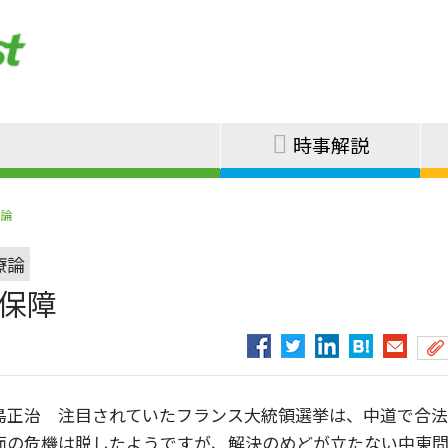
時事解説
論
療論
会保障
島正治 注目されていたフランス大統領選挙は、中道で合
面の危機は脱したようですが、解決のめどが立たない中東