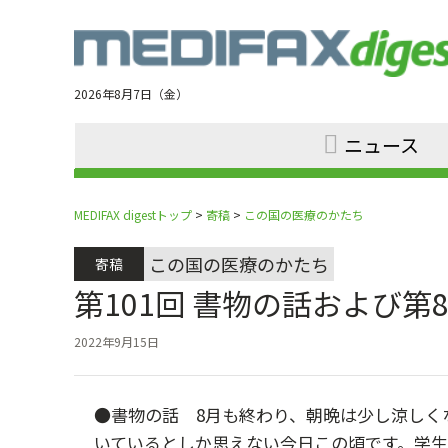
Jump
to
navigation
2026年8月7日（金）
ニュース
MEDIFAX digestトップ
>
寄稿
>
この国の医療のかたち
この国の医療のかたち
寄稿
第101回 書物の話および
2022年9月15日
●書物の話 8月も終わり、朝晩は少し涼しく
いているとしか思えない今日この頃です。学