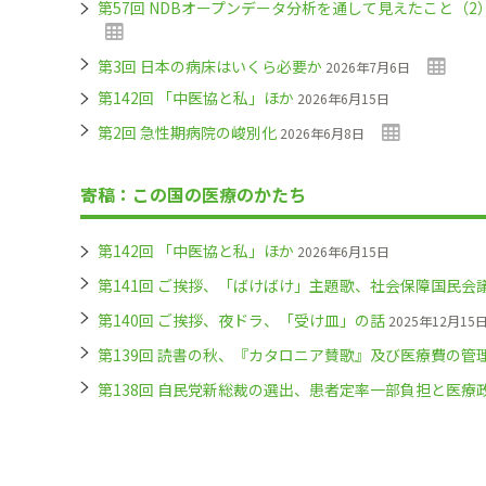
第57回 NDBオープンデータ分析を通して見えたこと（
第3回 日本の病床はいくら必要か
2026年7月6日
第142回 「中医協と私」ほか
2026年6月15日
第2回 急性期病院の峻別化
2026年6月8日
寄稿：この国の医療のかたち
第142回 「中医協と私」ほか
2026年6月15日
第141回 ご挨拶、「ばけばけ」主題歌、社会保障国民会
第140回 ご挨拶、夜ドラ、「受け皿」の話
2025年12月15
第139回 読書の秋、『カタロニア賛歌』及び医療費の管
第138回 自民党新総裁の選出、患者定率一部負担と医療