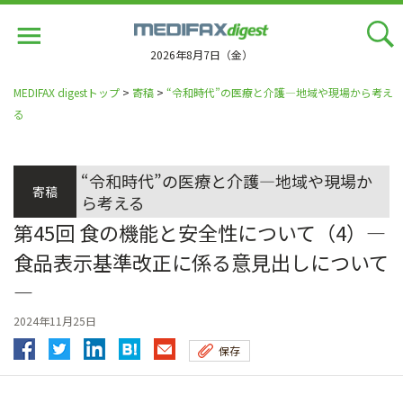
Jump
to
navigation
2026年8月7日（金）
MEDIFAX digestトップ
>
寄稿
>
“令和時代”の医療と介護―地域や現場から考え
る
“令和時代”の医療と介護―地域や現場か
寄稿
ら考える
第45回 食の機能と安全性について（4）―
食品表示基準改正に係る意見出しについて
―
2024年11月25日
保存