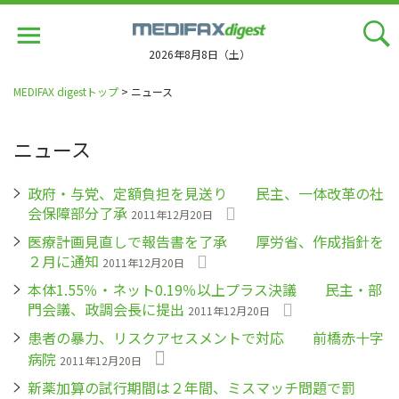
Jump
to
navigation
2026年8月8日（土）
MEDIFAX digestトップ
> ニュース
ニュース
政府・与党、定額負担を見送り 民主、一体改革の社
会保障部分了承
2011年12月20日
医療計画見直しで報告書を了承 厚労省、作成指針を
２月に通知
2011年12月20日
本体1.55％・ネット0.19％以上プラス決議 民主・部
門会議、政調会長に提出
2011年12月20日
患者の暴力、リスクアセスメントで対応 前橋赤十字
病院
2011年12月20日
新薬加算の試行期間は２年間、ミスマッチ問題で罰