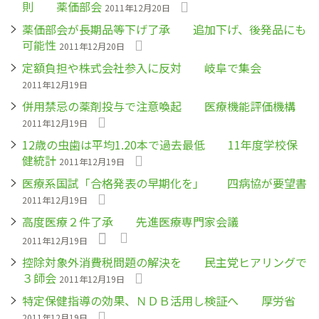
則 薬価部会
2011年12月20日
薬価部会が長期品等下げ了承 追加下げ、後発品にも
可能性
2011年12月20日
定額負担や株式会社参入に反対 岐阜で集会
2011年12月19日
併用禁忌の薬剤投与で注意喚起 医療機能評価機構
2011年12月19日
12歳の虫歯は平均1.20本で過去最低 11年度学校保
健統計
2011年12月19日
医療系国試「合格発表の早期化を」 四病協が要望書
2011年12月19日
高度医療２件了承 先進医療専門家会議
2011年12月19日
控除対象外消費税問題の解決を 民主党ヒアリングで
３師会
2011年12月19日
特定保健指導の効果、ＮＤＢ活用し検証へ 厚労省
2011年12月19日