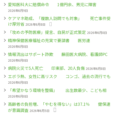
愛知医科大に賠償命令 1億円余、男児に障害
2026年6月9日
ケアマネ助成、「複数人訪問でも対象」 死亡事件受
け厚労省
2026年6月8日
「攻めの予防医療」提言、自民が正式策定
2026年6月8日
精神保健医療福祉の充実で要請書 医労連
2026年6月8日
情報流出はサポート詐欺 藤田医大病院、看護師PC
2026年6月8日
病院火災で5人死亡 印東部、20人負傷
2026年6月8日
エボラ熱、女性に高リスク コンゴ、過去の流行でも
2026年6月8日
「希望かなう環境を整備」 出生数最少、こども相
2026年6月8日
高齢者の負担増、「やむを得ない」は37.1％ 健保連
が意識調査
2026年6月5日