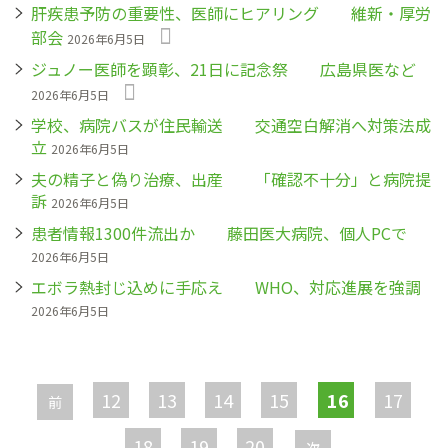
肝疾患予防の重要性、医師にヒアリング 維新・厚労
部会
2026年6月5日
ジュノー医師を顕彰、21日に記念祭 広島県医など
2026年6月5日
学校、病院バスが住民輸送 交通空白解消へ対策法成
立
2026年6月5日
夫の精子と偽り治療、出産 「確認不十分」と病院提
訴
2026年6月5日
患者情報1300件流出か 藤田医大病院、個人PCで
2026年6月5日
エボラ熱封じ込めに手応え WHO、対応進展を強調
2026年6月5日
ペ
ー
12
13
14
15
16
17
前
ジ
18
19
20