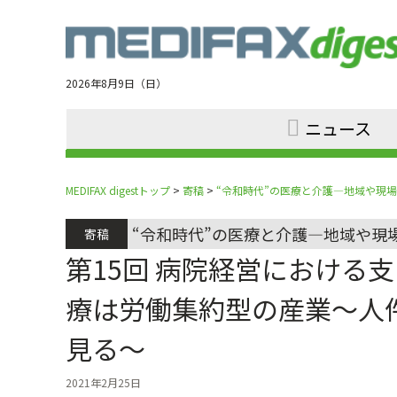
Jump
to
navigation
2026年8月9日（日）
ニュース
MEDIFAX digestトップ
>
寄稿
>
“令和時代”の医療と介護―地域や現
“令和時代”の医療と介護―地域や現
寄稿
第15回 病院経営における
療は労働集約型の産業～人
見る～
2021年2月25日