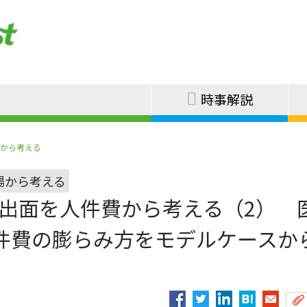
時事解説
場から考える
場から考える
支出面を人件費から考える（2） 
件費の膨らみ方をモデルケースか