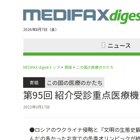
Jump
to
navigation
2026年8月7日（金）
ニュース
MEDIFAX digestトップ
>
寄稿
>
この国の医療のかたち
この国の医療のかたち
寄稿
第95回 紹介受診重点医療
2022年3月17日
●ロシアのウクライナ侵略と『文明の生態史
んだの多かった北京での冬季オリンピックが