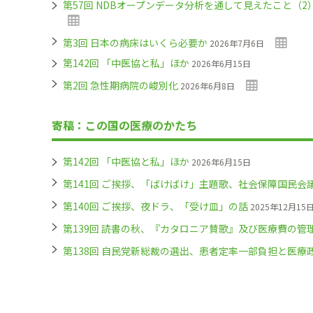
第57回 NDBオープンデータ分析を通して見えたこと（
第3回 日本の病床はいくら必要か
2026年7月6日
第142回 「中医協と私」ほか
2026年6月15日
第2回 急性期病院の峻別化
2026年6月8日
寄稿：この国の医療のかたち
第142回 「中医協と私」ほか
2026年6月15日
第141回 ご挨拶、「ばけばけ」主題歌、社会保障国民会
第140回 ご挨拶、夜ドラ、「受け皿」の話
2025年12月15
第139回 読書の秋、『カタロニア賛歌』及び医療費の管
第138回 自民党新総裁の選出、患者定率一部負担と医療