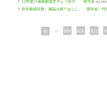
12年度介護報酬改定きょう告示 厚労省
2012年
急性期病床群、議論は振り出しに 厚労省・作
ペ
ー
809
810
811
8
…
前
ジ