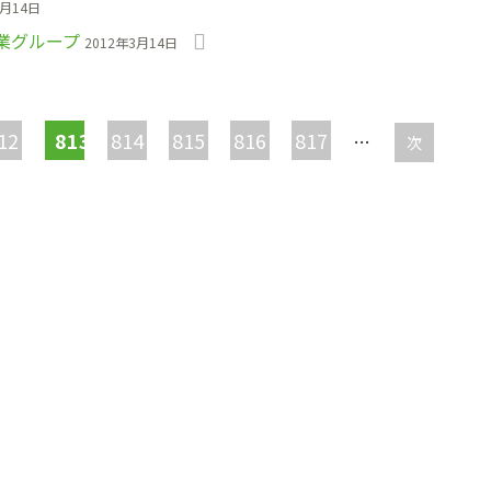
3月14日
業グループ
2012年3月14日
12
813
814
815
816
817
…
次