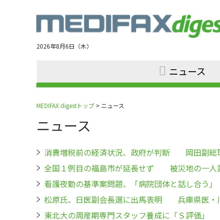
Jump
to
navigation
2026年8月6日（木）
ニュース
MEDIFAX digestトップ
> ニュース
ニュース
消費増税前の経済状況、政府が判断 岡田副総
全国１例目の福島市が延長せず 被災地の一人
看護夜勤の基準案問題、「病院団体と話し合う
松原氏、日医副会長選に出馬表明 兵庫県医・
東北大の周産期専門スタッフ養成に「Ｓ評価」