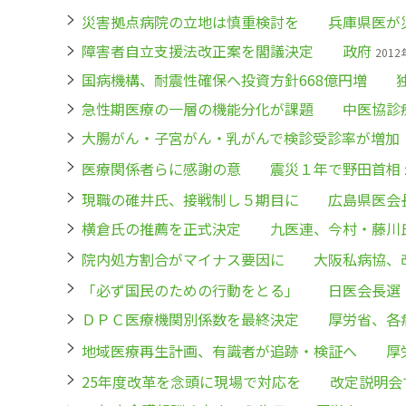
災害拠点病院の立地は慎重検討を 兵庫県医が
障害者自立支援法改正案を閣議決定 政府
2012
国病機構、耐震性確保へ投資方針668億円増 
急性期医療の一層の機能分化が課題 中医協診
大腸がん・子宮がん・乳がんで検診受診率が増
医療関係者らに感謝の意 震災１年で野田首相
現職の碓井氏、接戦制し５期目に 広島県医会
横倉氏の推薦を正式決定 九医連、今村・藤川
院内処方割合がマイナス要因に 大阪私病協、
「必ず国民のための行動をとる」 日医会長選
ＤＰＣ医療機関別係数を最終決定 厚労省、各
地域医療再生計画、有識者が追跡・検証へ 厚
25年度改革を念頭に現場で対応を 改定説明会