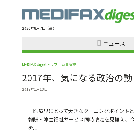
Jump
to
navigation
2026年8月7日（金）
ニュース
MEDIFAX digestトップ
>
時事解説
2017年、気になる政治
2017年1月13日
医療界にとって大きなターニングポイントとな
報酬・障害福祉サービス同時改定を見据え、
を...