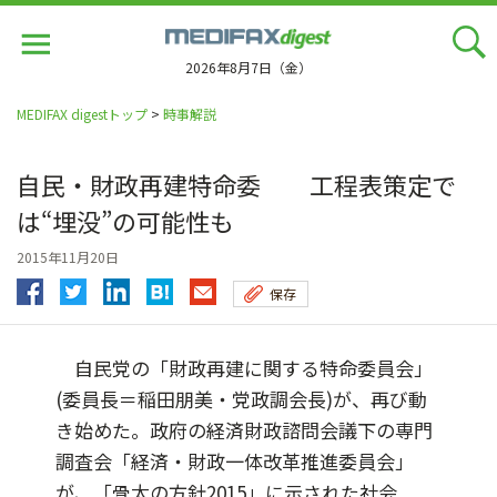
Jump
to
navigation
2026年8月7日（金）
MEDIFAX digestトップ
>
時事解説
自民・財政再建特命委 工程表策定で
は“埋没”の可能性も
2015年11月20日
保存
自民党の「財政再建に関する特命委員会」
(委員長＝稲田朋美・党政調会長)が、再び動
き始めた。政府の経済財政諮問会議下の専門
調査会「経済・財政一体改革推進委員会」
が、「骨太の方針2015」に示された社会...