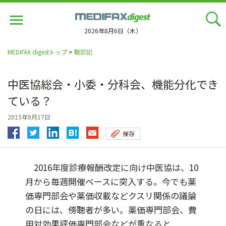
Jump
to
navigation
2026年8月6日（木）
MEDIFAX digestトップ
>
聴診記
中医協総会・小委・分科会、機能分化でき
ている？
2015年9月17日
保存
2016年度診療報酬改定に向け中医協は、10
月から毎週開催ペースに突入する。今でも薬
価専門部会や薬価収載などクスリ関係の議論
の日には、傍聴者が多い。薬価専門部会、費
用対効果評価専門部会などが重なると...