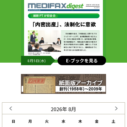
E-ブックを見る
8月5日(水)
2026年 8月
日
月
火
水
木
金
土