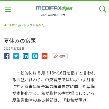
Jump
to
navigation
2026年8月6日（木）
MEDIFAX digestトップ
>
聴診記
夏休みの宿題
2015年8月21日
保存
一般的には８月の13～16日を指すと言われ
るお盆が終わり、中央官庁ではいよいよ月末
に控える来年度予算の概算要求に向けた準備
が本格化する。私が取材の主戦場にしている
厚生労働省のある幹部は、「お盆が明け...