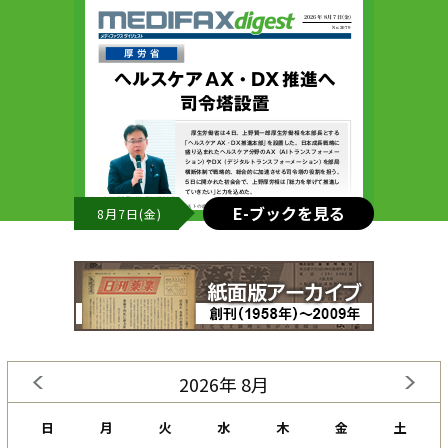
E-ブックを見る
8月7日(金)
2026年 8月
日
月
火
水
木
金
土