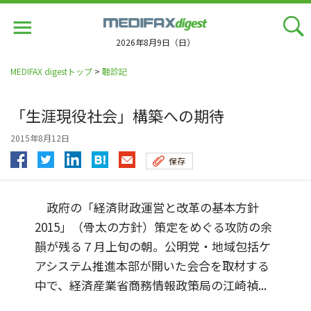
Jump
to
navigation
2026年8月9日（日）
MEDIFAX digestトップ
>
聴診記
「生涯現役社会」構築への期待
2015年8月12日
保存
政府の「経済財政運営と改革の基本方針
2015」（骨太の方針）策定をめぐる攻防の余
韻が残る７月上旬の朝。公明党・地域包括ケ
アシステム推進本部が開いた会合を取材する
中で、経済産業省商務情報政策局の江崎禎...