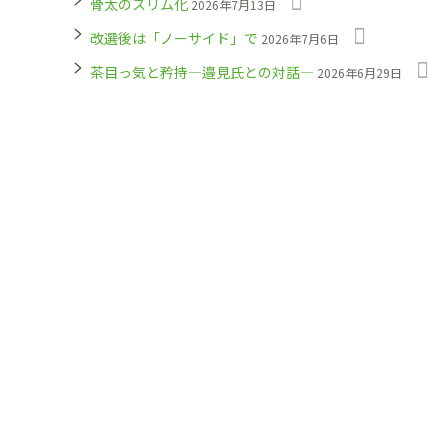
骨太のスリム化
2026年7月13日
改選後は「ノーサイド」で
2026年7月6日
茶目っ気と矜持―邉見氏との対話―
2026年6月29日