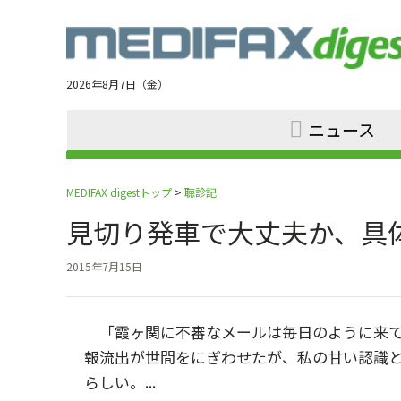
Jump
to
navigation
2026年8月7日（金）
ニュース
MEDIFAX digestトップ
>
聴診記
見切り発車で大丈夫か、具
2015年7月15日
「霞ヶ関に不審なメールは毎日のように来て
報流出が世間をにぎわせたが、私の甘い認識
らしい。...