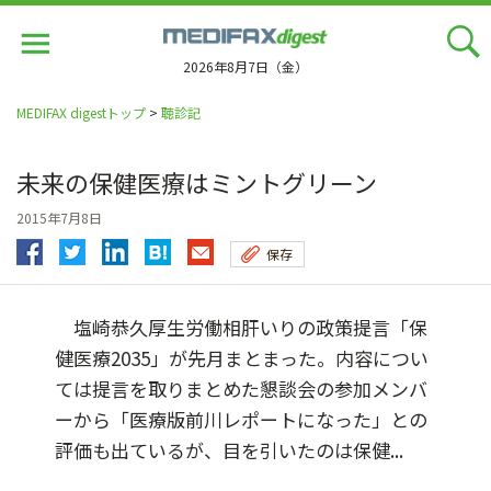
Jump
to
navigation
2026年8月7日（金）
MEDIFAX digestトップ
>
聴診記
未来の保健医療はミントグリーン
2015年7月8日
保存
塩崎恭久厚生労働相肝いりの政策提言「保
健医療2035」が先月まとまった。内容につい
ては提言を取りまとめた懇談会の参加メンバ
ーから「医療版前川レポートになった」との
評価も出ているが、目を引いたのは保健...