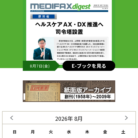
E-ブックを見る
8月7日(金)
2026年 8月
日
月
火
水
木
金
土