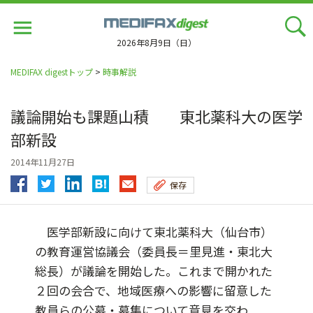
Jump
to
navigation
2026年8月9日（日）
MEDIFAX digestトップ
>
時事解説
議論開始も課題山積 東北薬科大の医学
部新設
2014年11月27日
保存
医学部新設に向けて東北薬科大（仙台市）
の教育運営協議会（委員長＝里見進・東北大
総長）が議論を開始した。これまで開かれた
２回の会合で、地域医療への影響に留意した
教員らの公募・募集について意見を交わ