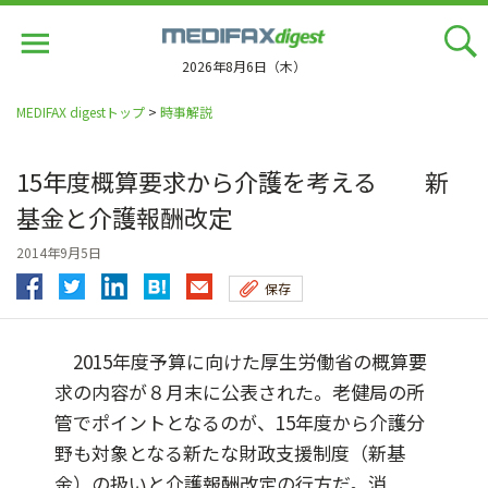
Jump
to
navigation
2026年8月6日（木）
MEDIFAX digestトップ
>
時事解説
15年度概算要求から介護を考える 新
基金と介護報酬改定
2014年9月5日
保存
2015年度予算に向けた厚生労働省の概算要
求の内容が８月末に公表された。老健局の所
管でポイントとなるのが、15年度から介護分
野も対象となる新たな財政支援制度（新基
金）の扱いと介護報酬改定の行方だ。消...