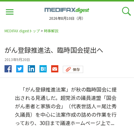
Jump
to
navigation
2026年8月10日（月）
MEDIFAX digestトップ
>
時事解説
がん登録推進法、臨時国会提出へ
2013年9月20日
保存
「がん登録推進法案」が秋の臨時国会に提
出される見通しだ。超党派の議員連盟「国会
がん患者と家族の会」（代表世話人＝尾辻秀
久議員）を中心に法案作成の詰めの作業を行
っており、30日まで議連ホームページ上で...