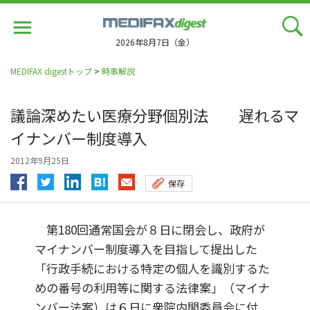
Jump
to
navigation
2026年8月7日（金）
MEDIFAX digestトップ
>
時事解説
議論深めたい医療分野個別法 遅れるマ
イナンバー制度導入
2012年9月25日
保存
第180回通常国会が８日に閉会し、政府が
マイナンバー制度導入を目指して提出した
「行政手続における特定の個人を識別するた
めの番号の利用等に関する法律案」（マイナ
ンバー法案）は６日に衆院内閣委員会に付