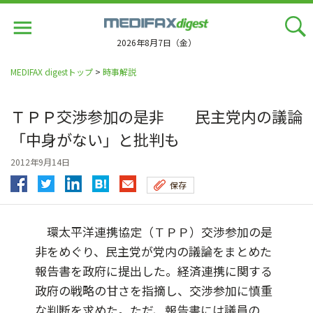
Jump
to
navigation
2026年8月7日（金）
MEDIFAX digestトップ
>
時事解説
ＴＰＰ交渉参加の是非 民主党内の議論
「中身がない」と批判も
2012年9月14日
保存
環太平洋連携協定（ＴＰＰ）交渉参加の是
非をめぐり、民主党が党内の議論をまとめた
報告書を政府に提出した。経済連携に関する
政府の戦略の甘さを指摘し、交渉参加に慎重
な判断を求めた。ただ、報告書には議員の