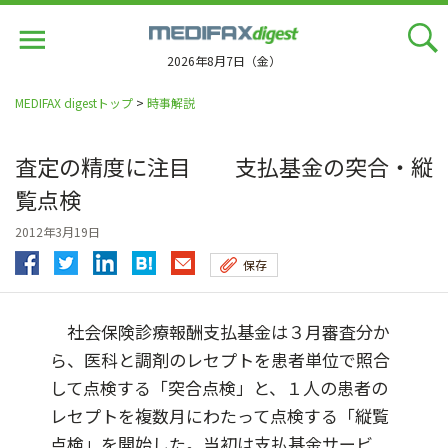
Jump
to
navigation
2026年8月7日（金）
MEDIFAX digestトップ
>
時事解説
査定の精度に注目 支払基金の突合・縦
覧点検
2012年3月19日
保存
社会保険診療報酬支払基金は３月審査分か
ら、医科と調剤のレセプトを患者単位で照合
して点検する「突合点検」と、１人の患者の
レセプトを複数月にわたって点検する「縦覧
点検」を開始した。当初は支払基金サービ