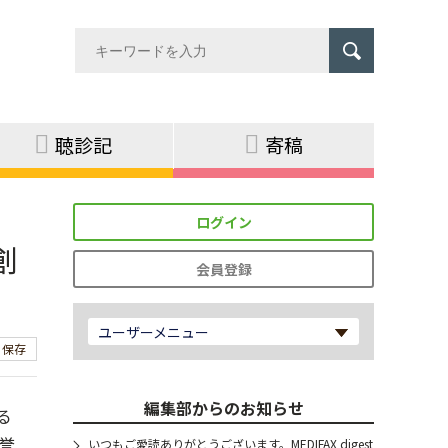
聴診記
寄稿
ログイン
創
会員登録
ユーザーメニュー
保存
編集部からのお知らせ
る
誉
いつもご愛読ありがとうございます。MEDIFAX digest