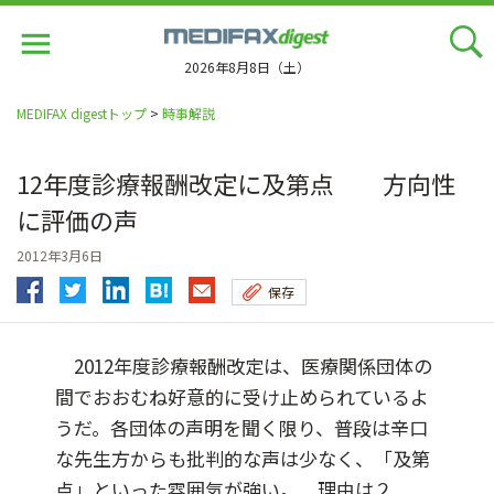
Jump
to
navigation
2026年8月8日（土）
MEDIFAX digestトップ
>
時事解説
12年度診療報酬改定に及第点 方向性
に評価の声
2012年3月6日
保存
2012年度診療報酬改定は、医療関係団体の
間でおおむね好意的に受け止められているよ
うだ。各団体の声明を聞く限り、普段は辛口
な先生方からも批判的な声は少なく、「及第
点」といった雰囲気が強い。 理由は２...