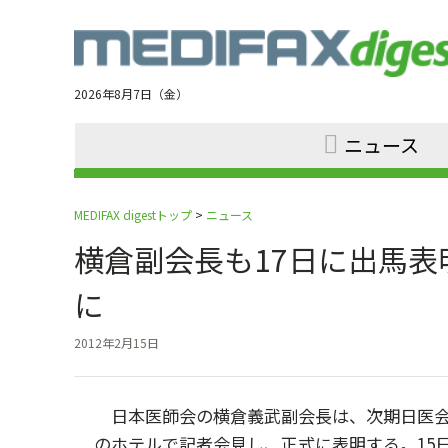
Jump
to
navigation
2026年8月7日（金）
ニュース
MEDIFAX digestトップ
>
ニュース
横倉副会長も17日に出馬
に
2012年2月15日
日本医師会の横倉義武副会長は、次期日医会
のホテルで記者会見し、正式に表明する。15