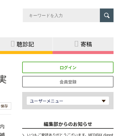
聴診記
寄稿
ログイン
実
会員登録
ユーザーメニュー
保存
編集部からのお知らせ
内
補
いつもご愛読ありがとうございます。MEDIFAX digest