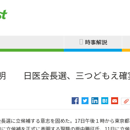
時事解説
表明 日医会長選、三つどもえ確
長選に立候補する意志を固めた。17日午後１時から東京都
日に立候補を正式に表明する現職の原中勝征氏、11日に立候