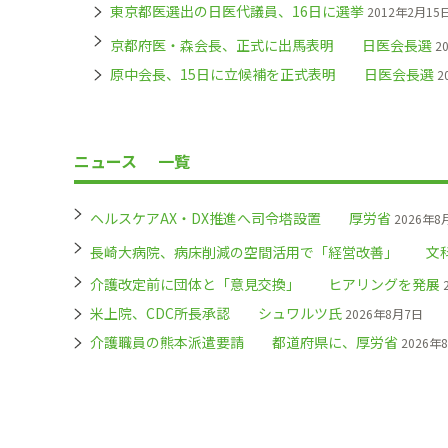
東京都医選出の日医代議員、16日に選挙
2012年2月15
京都府医・森会長、正式に出馬表明 日医会長選
2
原中会長、15日に立候補を正式表明 日医会長選
2
ニュース
一覧
ヘルスケアAX・DX推進へ司令塔設置 厚労省
2026年8
長崎大病院、病床削減の空間活用で「経営改善」 文
介護改定前に団体と「意見交換」 ヒアリングを発展
米上院、CDC所長承認 シュワルツ氏
2026年8月7日
介護職員の熊本派遣要請 都道府県に、厚労省
2026年