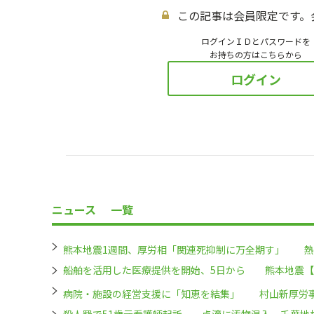
この記事は会員限定です。
ログインＩＤとパスワードを
お持ちの方はこちらから
ログイン
ニュース
一覧
熊本地震1週間、厚労相「関連死抑制に万全期す」 熱
船舶を活用した医療提供を開始、5日から 熊本地震【
病院・施設の経営支援に「知恵を結集」 村山新厚労
殺人罪で51歳元看護師起訴 点滴に汚物混入、千葉地