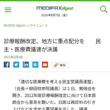
Jump
to
navigation
2026年8月7日（金）
MEDIFAX digestトップ
>
ニュース
診療報酬改定、地方に重点配分を 民
主・医療費議連が決議
2012年2月3日
保存
「適切な医療費を考える民主党議員連盟」
（会長＝柳田稔参院議員）は１日、勉強会を
開き、2012年度診療報酬改定に向けて日本医
師会から意見を聴いた。日医は再診料の引き
上げなどを求める要望書を示した。議連...