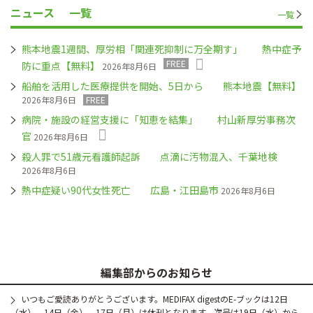
ニュース
一覧
一覧
熊本地震1週間、厚労相「関連死抑制に万全期す」 熱中症予
FREE
防に重点【無料】
2026年8月6日
船舶を活用した医療提供を開始、5日から 熊本地震【無料】
2026年8月6日
FREE
病院・施設の経営支援に「知恵を結集」 村山新厚労事務次
官
2026年8月6日
殺人罪で51歳元看護師起訴 点滴に汚物混入、千葉地検
2026年8月6日
熱中症疑い90代女性死亡 広島・江田島市
2026年8月6日
編集部からのお知らせ
いつもご愛読ありがとうございます。MEDIFAX digestのE-ブックは12日
（水）、14日（金）、17日（月）は休刊となります。次号は19日（水）から