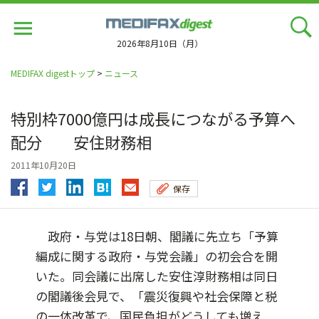
Jump
to
navigation
2026年8月10日（月）
MEDIFAX digestトップ
>
ニュース
特別枠7000億円は成長につながる予算へ
配分 安住財務相
2011年10月20日
保存
政府・与党は18日朝、閣議に先立ち「予算
編成に関する政府・与党会議」の初会合を開
いた。同会議に出席した安住淳財務相は同日
の閣議後会見で、「震災復興や社会保障と税
の一体改革で、国民負担がどうしても増え...