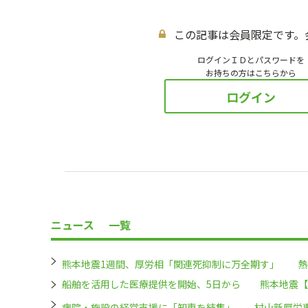
この記事は会員限定です。
ログインＩＤとパスワードを
お持ちの方はこちらから
ログイン
ニュース
一覧
熊本地震1週間、厚労相「関連死抑制に万全期す」 熱
船舶を活用した医療提供を開始、5日から 熊本地震【
病院・施設の経営支援に「知恵を結集」 村山新厚労